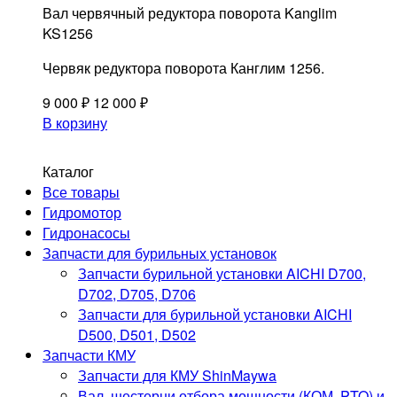
Вал червячный редуктора поворота Kanglim
KS1256
Червяк редуктора поворота Канглим 1256.
9 000
₽
12 000
₽
В корзину
Каталог
Запчасти для КМУ
Все товары
и крановых установок
Гидромотор
©2024. МКАД72.РУ
Гидронасосы
Запчасти для бурильных установок
Политика обработки персональных данных
Запчасти бурильной установки AICHI D700,
D702, D705, D706
МЕНЮ
Запчасти для бурильной установки AICHI
Магазин
D500, D501, D502
Документы
Запчасти КМУ
Оплата и доставка
Запчасти для КМУ ShinMaywa
О компании
Вал, шестерни отбора мощности (КОМ, PTO) и