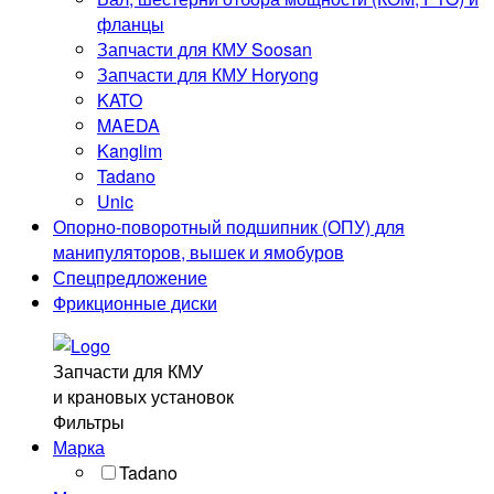
Отзывы
фланцы
Блог
Запчасти для КМУ Soosan
Контакты
Запчасти для КМУ Horyong
KATO
Контакты
MAEDA
8 (929) 269 41-77
Kanglim
8 (3452)
60-41-77
Tadano
info@mkad72.ru
Unic
Опорно-поворотный подшипник (ОПУ) для
г. Тюмень, ул. Баумана 32
манипуляторов, вышек и ямобуров
Остались вопросы? Закажите звонок и мы перезвоним
Спецпредложение
Вам.
Фрикционные диски
Заказать звонок
Запчасти для КМУ
©2024. МКАД72.РУ
и крановых установок
Фильтры
Политика обработки персональных данных
Марка
Tadano