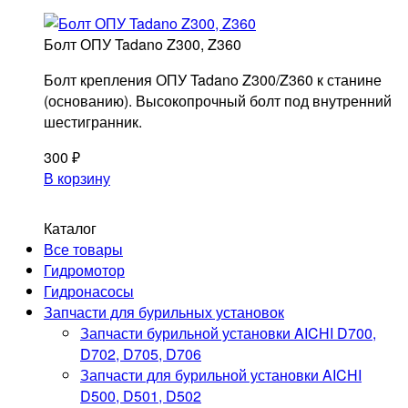
Болт ОПУ Tadano Z300, Z360
Болт крепления ОПУ Tadano Z300/Z360 к станине
(основанию). Высокопрочный болт под внутренний
шестигранник.
300
₽
В корзину
Каталог
Запчасти для КМУ
Все товары
и крановых установок
Гидромотор
©2024. МКАД72.РУ
Гидронасосы
Запчасти для бурильных установок
Политика обработки персональных данных
Запчасти бурильной установки AICHI D700,
D702, D705, D706
МЕНЮ
Запчасти для бурильной установки AICHI
Магазин
D500, D501, D502
Документы