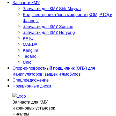
Запчасти КМУ
Оплата и доставка
Запчасти для КМУ ShinMaywa
О компании
Вал, шестерни отбора мощности (КОМ, PTO) и
Отзывы
фланцы
Блог
Запчасти для КМУ Soosan
Контакты
Запчасти для КМУ Horyong
KATO
Контакты
MAEDA
8 (929) 269 41-77
Kanglim
8 (3452)
60-41-77
Tadano
info@mkad72.ru
Unic
Опорно-поворотный подшипник (ОПУ) для
г. Тюмень, ул. Баумана 32
манипуляторов, вышек и ямобуров
Остались вопросы? Закажите звонок и мы перезвоним
Спецпредложение
Вам.
Фрикционные диски
Заказать звонок
Запчасти для КМУ
©2024. МКАД72.РУ
и крановых установок
Фильтры
Политика обработки персональных данных