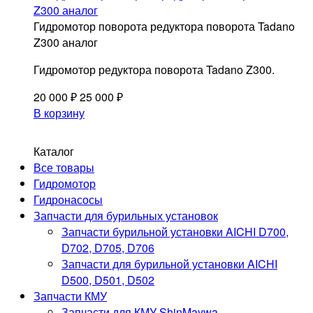
Гидромотор поворота редуктора поворота Tadano
Z300 аналог
Гидромотор редуктора поворота Tadano Z300.
20 000
₽
25 000
₽
В корзину
Каталог
Запчасти для КМУ
Все товары
и крановых установок
Гидромотор
©2024. МКАД72.РУ
Гидронасосы
Запчасти для бурильных установок
Политика обработки персональных данных
Запчасти бурильной установки AICHI D700,
D702, D705, D706
МЕНЮ
Запчасти для бурильной установки AICHI
Магазин
D500, D501, D502
Документы
Запчасти КМУ
Оплата и доставка
Запчасти для КМУ ShinMaywa