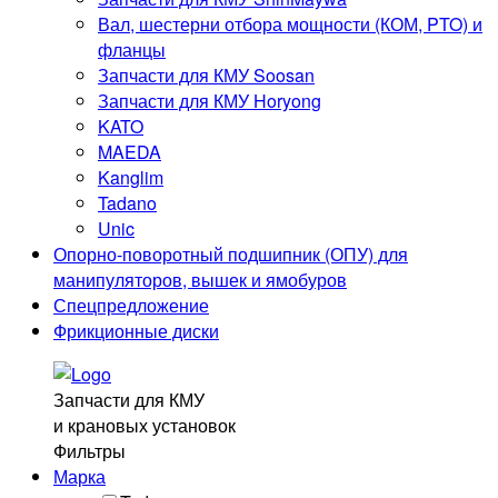
О компании
Вал, шестерни отбора мощности (КОМ, PTO) и
Отзывы
фланцы
Блог
Запчасти для КМУ Soosan
Контакты
Запчасти для КМУ Horyong
KATO
Контакты
MAEDA
8 (929) 269 41-77
Kanglim
8 (3452)
60-41-77
Tadano
info@mkad72.ru
Unic
Опорно-поворотный подшипник (ОПУ) для
г. Тюмень, ул. Баумана 32
манипуляторов, вышек и ямобуров
Остались вопросы? Закажите звонок и мы перезвоним
Спецпредложение
Вам.
Фрикционные диски
Заказать звонок
Запчасти для КМУ
©2024. МКАД72.РУ
и крановых установок
Фильтры
Политика обработки персональных данных
Марка