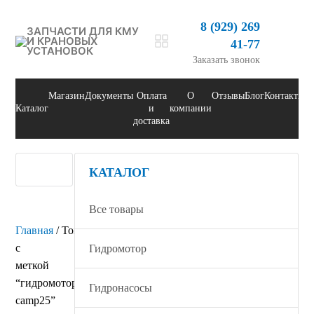
8 (929) 269
ЗАПЧАСТИ ДЛЯ КМУ
И КРАНОВЫХ
41-77
УСТАНОВОК
Заказать звонок
Магазин
Документы
Оплата
О
Отзывы
Блог
Контакты
Каталог
и
компании
доставка
КАТАЛОГ
Все товары
Главная
/ Товары
с
Гидромотор
меткой
“гидромотор
Гидронасосы
camp25”