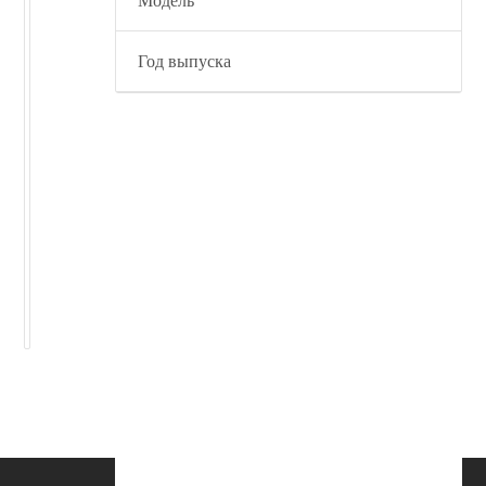
аналог
Модель
поршневой.
Гидромотор
Год выпуска
Shimadzu
CAMP 25
9574 аналог
поршневой.
55
000
₽
60
000
₽
В
корзину