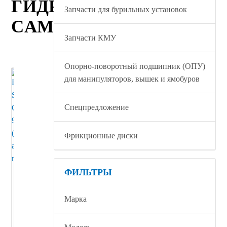
ГИДРОМОТОР
Запчасти для бурильных установок
CAMP25
Запчасти КМУ
Опорно-поворотный подшипник (ОПУ)
для манипуляторов, вышек и ямобуров
Спецпредложение
Фрикционные диски
ФИЛЬТРЫ
Гидромотор
Shimadzu
CAMP25
Марка
9574
(САМР25)