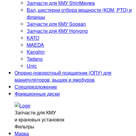
Запчасти для КМУ ShinMaywa
О компании
Вал, шестерни отбора мощности (КОМ, PTO) и
Отзывы
фланцы
Блог
Запчасти для КМУ Soosan
Контакты
Запчасти для КМУ Horyong
KATO
Контакты
MAEDA
8 (929) 269 41-77
Kanglim
8 (3452)
60-41-77
Tadano
info@mkad72.ru
Unic
Опорно-поворотный подшипник (ОПУ) для
г. Тюмень, ул. Баумана 32
манипуляторов, вышек и ямобуров
Остались вопросы? Закажите звонок и мы перезвоним
Спецпредложение
Вам.
Фрикционные диски
Заказать звонок
Запчасти для КМУ
©2024. МКАД72.РУ
и крановых установок
Фильтры
Политика обработки персональных данных
Марка