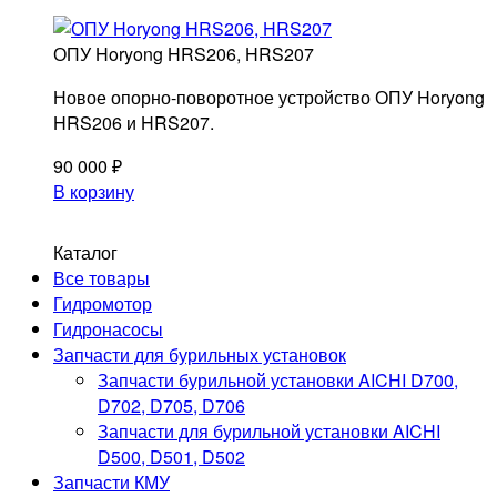
ОПУ Horyong HRS206, HRS207
Новое опорно-поворотное устройство ОПУ Horyong
HRS206 и HRS207.
90 000
₽
В корзину
Каталог
Запчасти для КМУ
Все товары
и крановых установок
Гидромотор
©2024. МКАД72.РУ
Гидронасосы
Запчасти для бурильных установок
Политика обработки персональных данных
Запчасти бурильной установки AICHI D700,
D702, D705, D706
МЕНЮ
Запчасти для бурильной установки AICHI
Магазин
D500, D501, D502
Документы
Запчасти КМУ
Оплата и доставка