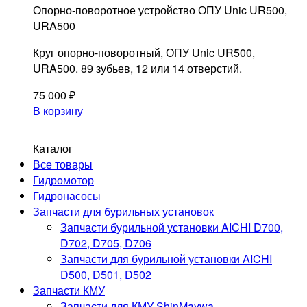
Опорно-поворотное устройство ОПУ Unic UR500,
URA500
Круг опорно-поворотный, ОПУ Unic UR500,
URA500. 89 зубьев, 12 или 14 отверстий.
75 000
₽
В корзину
Каталог
Запчасти для КМУ
Все товары
и крановых установок
Гидромотор
©2024. МКАД72.РУ
Гидронасосы
Запчасти для бурильных установок
Политика обработки персональных данных
Запчасти бурильной установки AICHI D700,
D702, D705, D706
МЕНЮ
Запчасти для бурильной установки AICHI
Магазин
D500, D501, D502
Документы
Запчасти КМУ
Оплата и доставка
Запчасти для КМУ ShinMaywa