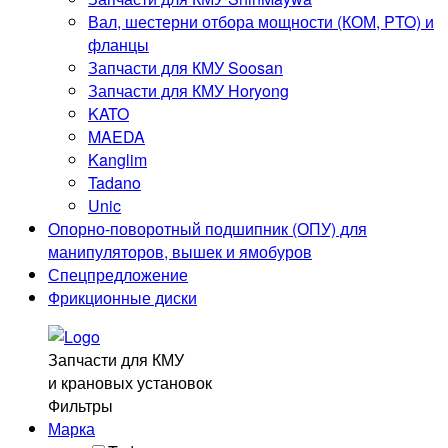
О компании
Вал, шестерни отбора мощности (КОМ, PTO) и
Отзывы
фланцы
Блог
Запчасти для КМУ Soosan
Контакты
Запчасти для КМУ Horyong
KATO
Контакты
MAEDA
8 (929) 269 41-77
Kanglim
8 (3452)
60-41-77
Tadano
info@mkad72.ru
Unic
Опорно-поворотный подшипник (ОПУ) для
г. Тюмень, ул. Баумана 32
манипуляторов, вышек и ямобуров
Остались вопросы? Закажите звонок и мы перезвоним
Спецпредложение
Вам.
Фрикционные диски
Заказать звонок
Запчасти для КМУ
©2024. МКАД72.РУ
и крановых установок
Фильтры
Политика обработки персональных данных
Марка