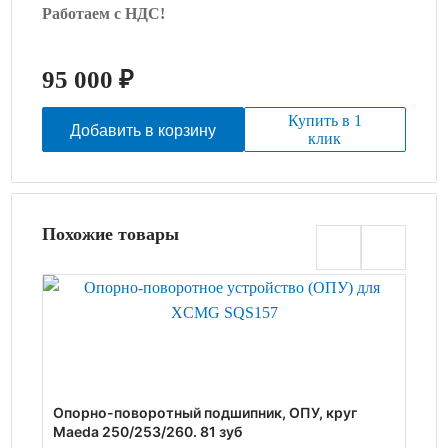
Работаем с НДС!
95 000
₽
Купить в 1
Добавить в корзину
клик
Похожие товары
Опорно-поворотный подшипник, ОПУ, круг
Опо
Maeda 250/253/260. 81 зуб
290 